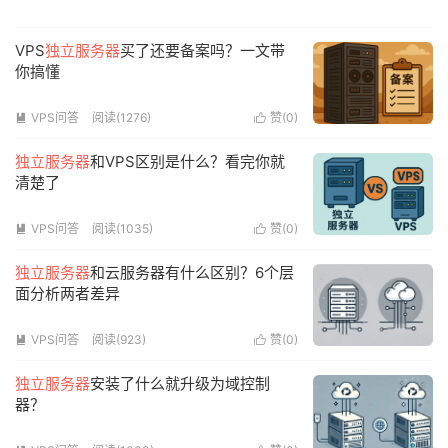
带宽，注册认证即送2张50元代金券！
VPS
独立服务器
买了还要备案吗？一文带
你搞懂
VPS问答
阅读(1276)
赞(
0
)


独立服务器
和VPS区别是什么？看完你就
清楚了
VPS问答
阅读(1035)
赞(
0
)


独立服务器
和云服务器有什么区别？6个层
面分析两者差异
VPS问答
阅读(923)
赞(
0
)


独立服务器
安装了什么就升级为域控制
器？