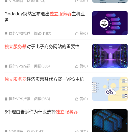
VPS问答
阅读(1033)
赞(
0
)


Godaddy突然宣布退出
独立服务器
主机业
务
国外VPS推荐
阅读(1197)
赞(
0
)


独立服务器
对于电子商务网站的重要性
国外VPS推荐
阅读(885)
赞(
0
)


独立服务器
经济实惠替代方案—VPS主机
国外VPS推荐
阅读(953)
赞(
0
)


6个理由告诉你为什么选择
独立服务器
VPS测评
阅读(1147)
赞(
1
)

