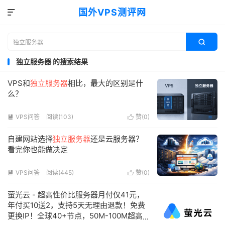
国外VPS测评网


独立服务器 的搜索结果
VPS和
独立服务器
相比，最大的区别是什
么？
VPS问答
阅读(103)
赞(
0
)


自建网站选择
独立服务器
还是云服务器？
看完你也能做决定
VPS问答
阅读(445)
赞(
0
)


萤光云 - 超高性价比服务器月付仅41元，
年付买10送2，支持5天无理由退款！免费
更换IP！全球40+节点，50M-100M超高