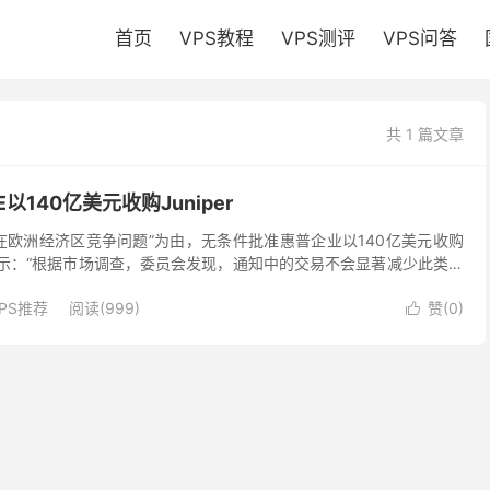
首页
VPS教程
VPS测评
VPS问答
共 1 篇文章
以140亿美元收购Juniper
在欧洲经济区竞争问题”为由，无条件批准惠普企业以140亿美元收购
员会表示：“根据市场调查，委员会发现，通知中的交易不会显著减少此类市
公司在 WLAN 设备、WAP（无线...
PS推荐
阅读(999)
赞(
0
)
