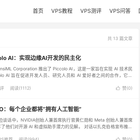
首页
VPS教程
VPS测评
VPS问答
共 13 篇文章
colo AI：实现边缘AI开发的民主化
ensiML Corporation 推出了 Piccolo AI，这是一家旨在实现 AI 技术民
olo AI 旨在促进开发人员、研究人员和 AI 爱好者之间的合作，它在
测评
阅读(1112)
赞(
0
)

 CEO：每个企业都将“拥有人工智能”
4的炉边谈话中，NVIDIA创始人兼首席执行官黄仁勋和 Meta 创始人兼首席
了他们对开源 AI 和虚拟助手潜力的见解。 对话以扎克伯格宣布推出
在使 AI ...
PS推荐
阅读(994)
赞(
0
)
