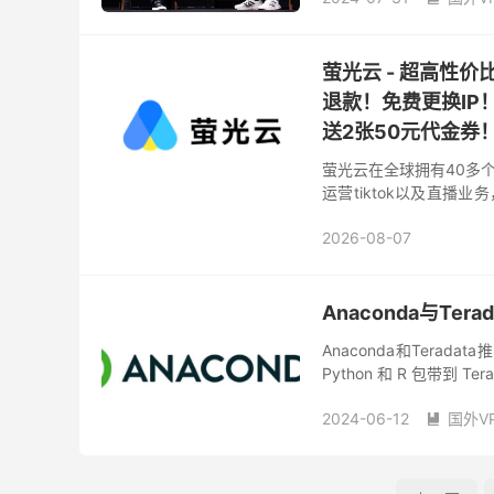
萤光云 - 超高性
退款！免费更换IP
送2张50元代金券
萤光云在全球拥有40多
运营tiktok以及直播
均每个月仅需41元，提供
2026-08-07
要域名备案还提供备案服
Anaconda与Te
Anaconda和Tera
Python 和 R 包带到 Tera
2024-06-12
国外V
