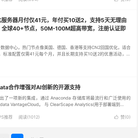
价比服务器月付仅41元，年付买10送2，支持5天无理由
！全球40+节点，50M-100M超高带宽，注册认证即
！
个数据中心，热门节点像美国、德国、香港等支持CN2回国优化，适合
业务，标准配置仅需41元每个月，并且长期支持买10送2的优惠活动，平
50M-100M超高带宽，支持免费更换IP，50G内存容量 ，有站长需
务。
radata合作增强对AI创新的开源支持
data推出了一项新的集成，通过 Anaconda 存储库将最流行和广泛使用的
data VantageCloud。 与 ClearScape Analytics(用于部署端到...
PS推荐
阅读(1012)
赞(
0
)
