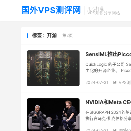
国外VPS测评网
用心打造
VPS知识分享网站
标签：开源
第2页
SensiML推出Pic
QuickLogic 的子公司 S
主化的开源企业。 Picc
sens...
2024-07-31
VPS

NVIDIA和Meta
在SIGGRAPH 202
执行官马克·扎克伯格分享
AI Studio开始，这是一个旨
2024-07-31
国外V
