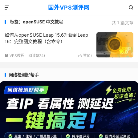
国外VPS测评网


标签：openSUSE 中文教程
共 1 篇文章
如何从openSUSE Leap 15.6升级到Leap
16：完整图文教程（含命令）
VPS教程
阅读(824)
赞(
0
)


网络检测好帮手