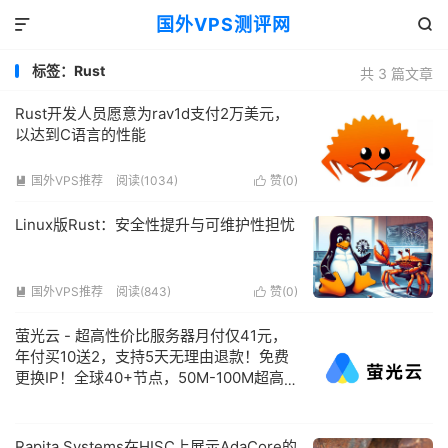
国外VPS测评网


标签：Rust
共 3 篇文章
Rust开发人员愿意为rav1d支付2万美元，
以达到C语言的性能
国外VPS推荐
阅读(1034)
赞(
0
)


Linux版Rust：安全性提升与可维护性担忧
国外VPS推荐
阅读(843)
赞(
0
)


萤光云 - 超高性价比服务器月付仅41元，
年付买10送2，支持5天无理由退款！免费
更换IP！全球40+节点，50M-100M超高
带宽，注册认证即送2张50元代金券！
Rapita Systems在HISC上展示AdaCore的