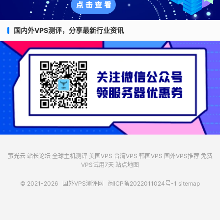
国内外VPS测评，分享最新行业资讯
萤光云
站长论坛
全球主机测评
美国VPS
台湾VPS
韩国VPS
国外VPS推荐
免费
VPS试用7天
站点地图
© 2021-2026
国外VPS测评网
闽ICP备2022011024号-1
sitemap