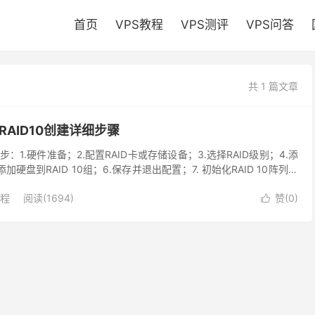
首页
VPS教程
VPS测评
VPS问答
共 1 篇文章
RAID10创建详细步骤
7步：1.硬件准备；2.配置RAID卡或存储设备；3.选择RAID级别；4.添
.添加硬盘到RAID 10组；6.保存并退出配置；7. 初始化RAID 10阵列。
教程
阅读(1694)
赞(
0
)
