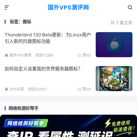
国外VPS测评网


标签：图标
共 2 篇文章
Thunderbird 130 Beta更新：为Linux用户
引入新的托盘图标功能
国外VPS推荐
阅读(1289)
赞(
0
)


如何自定义设置我的世界服务器图标？
VPS问答
阅读(2061)
赞(
0
)


网络检测好帮手