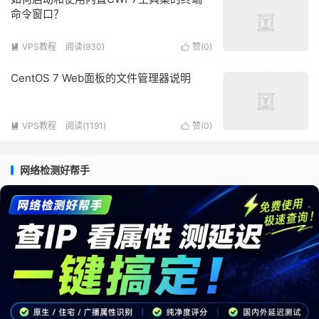
命令窗口？
VPS教程
阅读(930)
赞(
0
)


CentOS 7 Web面板的文件管理器说明
VPS教程
阅读(1191)
赞(
0
)


网络检测好帮手