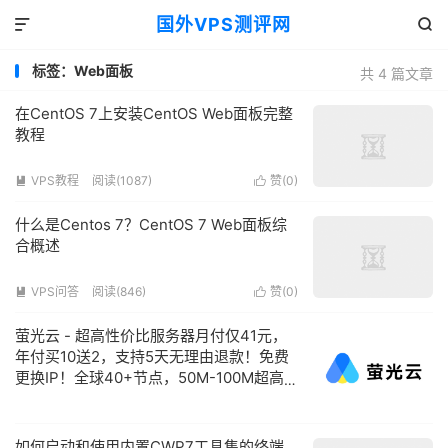
国外VPS测评网


标签：Web面板
共 4 篇文章
在CentOS 7上安装CentOS Web面板完整
教程
VPS教程
阅读(1087)
赞(
0
)


什么是Centos 7？CentOS 7 Web面板综
合概述
VPS问答
阅读(846)
赞(
0
)


萤光云 - 超高性价比服务器月付仅41元，
年付买10送2，支持5天无理由退款！免费
更换IP！全球40+节点，50M-100M超高
带宽，注册认证即送2张50元代金券！
如何启动和使用内置CWP7工具集的终端