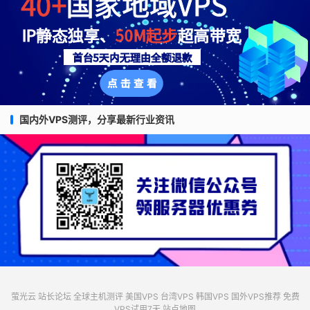
国内外VPS测评，分享最新行业资讯
萤光云
站长论坛
全球主机测评
美国VPS
台湾VPS
韩国VPS
国外VPS推荐
免费
VPS试用7天
站点地图