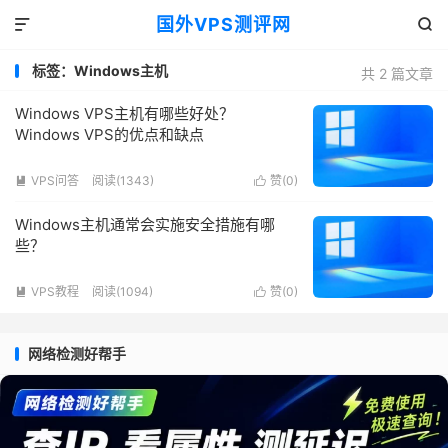
国外VPS测评网


标签：Windows主机
共 2 篇文章
Windows VPS主机有哪些好处？
Windows VPS的优点和缺点
VPS问答
阅读(1343)
赞(
0
)


Windows主机通常会实施安全措施有哪
些？
VPS教程
阅读(1094)
赞(
0
)


网络检测好帮手