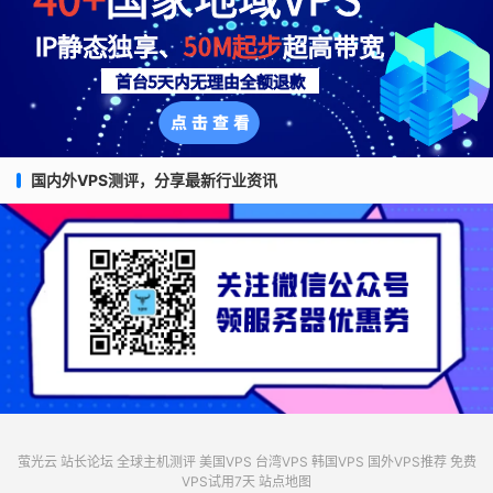
国内外VPS测评，分享最新行业资讯
萤光云
站长论坛
全球主机测评
美国VPS
台湾VPS
韩国VPS
国外VPS推荐
免费
VPS试用7天
站点地图