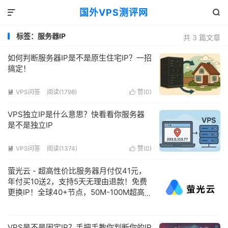
国外VPS测评网


标签：服务器IP
共 3 篇文章
如何判断服务器IP是不是原生住宅IP？一招
搞定！
VPS问答
阅读(1798)
赞(
0
)


VPS独立IP是什么意思？快看看你服务器
是不是独立IP
VPS问答
阅读(1374)
赞(
0
)


萤光云 - 超高性价比服务器月付仅41元，
年付买10送2，支持5天无理由退款！免费
更换IP！全球40+节点，50M-100M超高
带宽，注册认证即送2张50元代金券！
VPS是不是固定IP？手把手教你判断你的IP