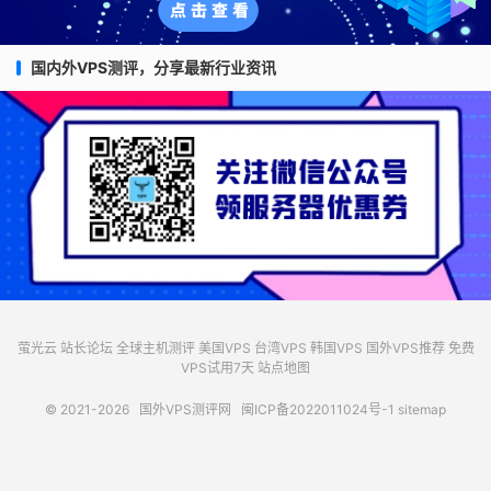
国内外VPS测评，分享最新行业资讯
萤光云
站长论坛
全球主机测评
美国VPS
台湾VPS
韩国VPS
国外VPS推荐
免费
VPS试用7天
站点地图
© 2021-2026
国外VPS测评网
闽ICP备2022011024号-1
sitemap