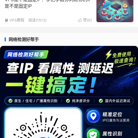
是不是固定IP
VPS教程
阅读(1513)
赞(
0
)


网络检测好帮手