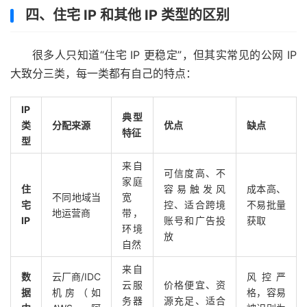
四、住宅 IP 和其他 IP 类型的区别
很多人只知道“住宅 IP 更稳定”，但其实常见的公网 IP
大致分三类，每一类都有自己的特点：
IP
典型
类
分配来源
优点
缺点
特征
型
来自
可信度高、不
家庭
住
容易触发风
成本高、
不同地域当
宽
宅
控、适合跨境
不易批量
地运营商
带，
IP
账号和广告投
获取
环境
放
自然
来自
数
云厂商/IDC
风控严
云服
价格便宜、资
据
机房（如
格，容易
务器
源充足、适合