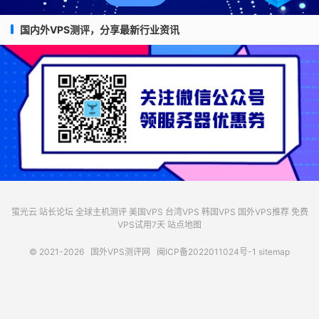
国内外VPS测评，分享最新行业资讯
萤光云
站长论坛
全球主机测评
美国VPS
台湾VPS
韩国VPS
国外VPS推荐
免费
VPS试用7天
站点地图
© 2021-2026
国外VPS测评网
闽ICP备2022011024号-1
sitemap