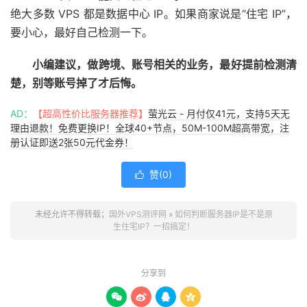
绝大多数 VPS 都是数据中心 IP。如果商家说是“住宅 IP”，
要小心，最好自己检测一下。
小编建议，做跨境、账号相关的业务，最好提前检测清
楚，别等账号掉了才后悔。
AD：
【超高性价比服务器推荐】
萤光云 - 月付仅41元，支持5天无
理由退款！免费更换IP！全球40+节点，50M-100M超高带宽，注
册认证即送2张50元代金券！
赞(
0
)

未经允许不得转载；
国外VPS测评网
»
如何判断服务器IP是不是原
生住宅IP？一招搞定！
分享到



