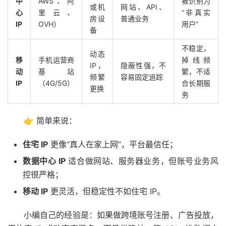
中
AWS、阿
被识别为
或机
网站、API、
心
里云、
“非真实
房设
普通业务
IP
OVH）
用户”
备
不稳定，
动态
移
手机运营商
掉线频
IP，
隐蔽性强，不
动
基站
繁，不适
频繁
容易固定追踪
IP
（4G/5G）
合长期服
更换
务
👉 简单来说：
住宅 IP
更像“真人在家上网”，平台最信任；
数据中心 IP
适合做网站、服务器业务，但账号业务风
控很严格；
移动 IP
更灵活，但稳定性不如住宅 IP。
小编自己的经验是：如果做跨境账号注册、广告投放，