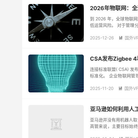
2026年物联网：
到 2026 年，全球物
低运营风险。 对于管理
营摩擦：物联网的美好愿
2025-12-26
国外V

CSA发布Zigbee
连接标准联盟( CSA) 发
标准化。 企业物联网管
常苦于管理分散且拥塞的网络
2025-11-20
国外V

亚马逊如何利用人
亚马逊并没有用机器人取
高管来说，主要目标始终
思考时间。无论是仓库还