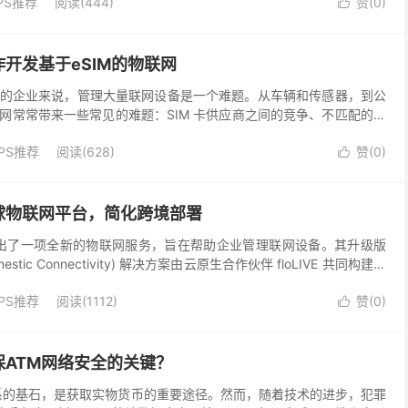
PS推荐
阅读(444)
赞(
0
)

开发基于eSIM的物联网
的企业来说，管理大量联网设备是一个难题。从车辆和传感器，到公
网常常带来一些常见的难题：SIM 卡供应商之间的竞争、不匹配的硬
。eSIM 技术的兴起可以在一定程度上降低这些复...
PS推荐
阅读(628)
赞(
0
)

球物联网平台，简化跨境部署
el) 推出了一项全新的物联网服务，旨在帮助企业管理联网设备。其升级版
mestic Connectivity) 解决方案由云原生合作伙伴 floLIVE 共同构建，
PS推荐
阅读(1112)
赞(
0
)

ATM网络安全的关键？
体系的基石，是获取实物货币的重要途径。然而，随着技术的进步，犯罪