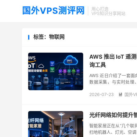
国外VPS测评网
用心打造
VPS知识分享网站
标签：物联网
AWS 推出 IoT 遥
询工具
AWS 近日介绍了一套面
数据采集，与实时处理、历
起，目标是帮助企业更高效
2026-07-23
国外V

光纤网络如何提升
智能家居正在从“几个联
扫地机器人、灯光、空调