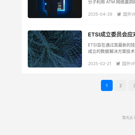
分子利用 ATM 网络漏
有ATM相关犯罪的84.1
2025-04-29
国外V

ETSI成立委员会
ETSI旨在通过其最新
成立的数据解决方案技术
践。 随着数据量的猛增以
2025-02-21
国外V

1
2
萤光云