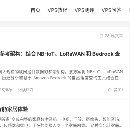
首页
VPS教程
VPS测评
VPS问答
共 28 篇文章
测参考架构：结合 NB-IoT、LoRaWAN 和 Bedrock 查
向大规模物联网遥测数据的参考架构。该方案将 NB-IoT、LoRaWAN
史分析和基于 Amazon Bedrock 的自然语言查询工具结合在一
地处理来自海量设备的数据...
PS推荐
阅读(77)
赞(
0
)

智能家居体验
网设备”变成完整的家庭数字系统。电视、门铃、摄像头、智能音箱、
、传感器和家电，正在共同接入同一个家庭网络。 这种变化让家庭网