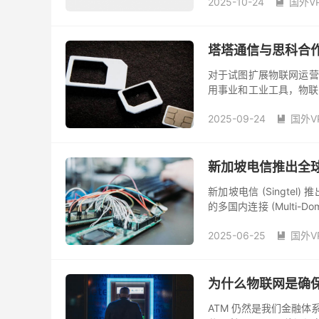
2025-10-24
国外V

塔塔通信与思科合作
对于试图扩展物联网运营
用事业和工业工具，物联
件标准以及互不通信的网络
2025-09-24
国外V

新加坡电信推出全
新加坡电信 (Singt
的多国内连接 (Multi-Do
为企业提供覆盖 19...
2025-06-25
国外V

为什么物联网是确保
ATM 仍然是我们金融