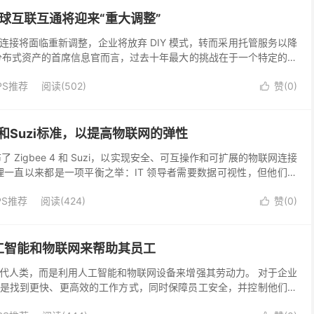
全球互联互通将迎来“重大调整”
联网连接将面临重新调整，企业将放弃 DIY 模式，转而采用托管服务以降
分布式资产的首席信息官而言，过去十年最大的挑战在于一个特定的运
景与实际维护的难题之间存在巨大鸿沟。多年...
PS推荐
阅读(502)
赞(
0
)

 4和Suzi标准，以提高物联网的弹性
布了 Zigbee 4 和 Suzi，以实现安全、可互操作和可扩展的物联网连接
理一直以来都是一项平衡之举：IT 领导者需要数据可视性，但他们常
。CSA 的最新更新以...
PS推荐
阅读(424)
赞(
0
)

工智能和物联网来帮助其员工
代人类，而是利用人工智能和物联网设备来增强其劳动力。 对于企业
是找到更快、更高效的工作方式，同时保障员工安全，并控制他们的
是配送路线，真正的考验在于数字化计划在现实世界中的实...