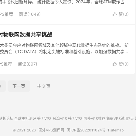
洞的手段也日新月异。 统计数据令人震惊：2024年，全球ATM欺诈占所
%，其中现金套取、银行卡盗窃和盗刷...
PS推荐
阅读(1049)
赞(
0
)

应对物联网数据共享挑战
的技术委员会应对物联网领域及其他领域中现代数据生态系统的挑战。 新
委员会（TC DATA）将制定尖端标准和基础设施，以加强数据共享实
及全球连接的物联网设备数量持续呈指数级...
PS推荐
阅读(897)
赞(
0
)

3
下一页
共 3 页
站长论坛
全球主机测评
美国VPS
台湾VPS
韩国VPS
国外VPS推荐
免费VPS试用7天
© 2021-2026
国外VPS测评网
闽ICP备2022011024号-1
sitemap