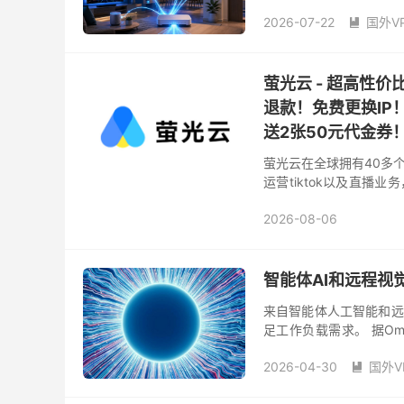
络的重要性明显提高。过
2026-07-22
国外V

萤光云 - 超高性
退款！免费更换IP
送2张50元代金券
萤光云在全球拥有40多
运营tiktok以及直播
均每个月仅需41元，提供
2026-08-06
要域名备案还提供备案服
智能体AI和远程视
来自智能体人工智能和远
足工作负载需求。 据Omd
艾字节 (EB)。如此庞大
2026-04-30
国外V
