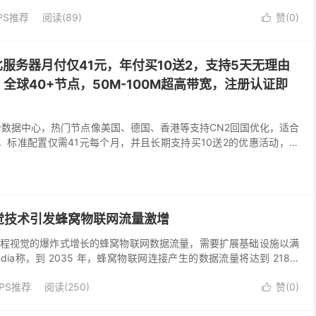
去，家用宽带主要负责网页浏览、视频播放和游戏下载；...
PS推荐
阅读(89)
赞(
0
)

价比服务器月付仅41元，年付买10送2，支持5天无理由
！全球40+节点，50M-100M超高带宽，注册认证即
！
个数据中心，热门节点像美国、德国、香港等支持CN2回国优化，适合
业务，标准配置仅需41元每个月，并且长期支持买10送2的优惠活动，平
50M-100M超高带宽，支持免费更换IP，50G内存容量 ，有站长需
务。
觉技术引发蜂窝物联网流量激增
程视觉的爆炸式增长的蜂窝物联网数据流量，需要扩展基础设施以满
ia称，到 2035 年，蜂窝物联网连接产生的数据流量将达到 218.6
的信息量主要是由企业需要通过持续...
PS推荐
阅读(250)
赞(
0
)
