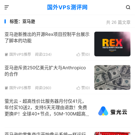
国外VPS测评网


标签：亚马逊
共 26 篇文章
亚马逊新推出的开源Rex项目控制平台展示
了脚本的功能
国外VPS推荐
阅读(234)
赞(
0
)


亚马逊斥资250亿美元扩大与Anthropico
的合作
国外VPS推荐
阅读(260)
赞(
0
)


萤光云 - 超高性价比服务器月付仅41元，
年付买10送2，支持5天无理由退款！免费
更换IP！全球40+节点，50M-100M超高
带宽，注册认证即送2张50元代金券！
亚马逊的零售商店开始像云系统一样运行