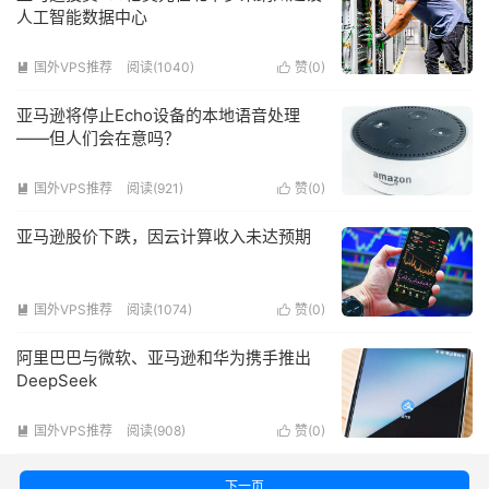
人工智能数据中心
国外VPS推荐
阅读(1040)
赞(
0
)


亚马逊将停止Echo设备的本地语音处理
——但人们会在意吗？
国外VPS推荐
阅读(921)
赞(
0
)


亚马逊股价下跌，因云计算收入未达预期
国外VPS推荐
阅读(1074)
赞(
0
)


阿里巴巴与微软、亚马逊和华为携手推出
DeepSeek
国外VPS推荐
阅读(908)
赞(
0
)


下一页