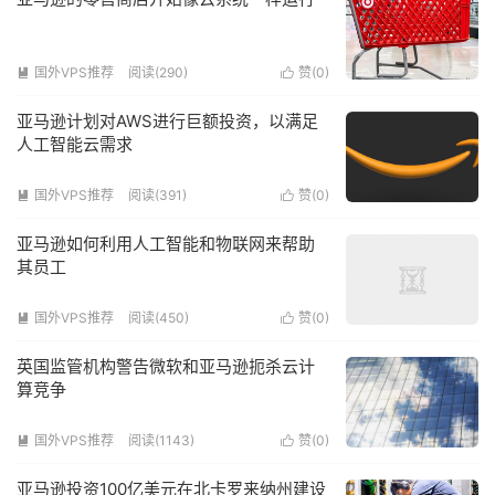
国外VPS推荐
阅读(290)
赞(
0
)


亚马逊计划对AWS进行巨额投资，以满足
人工智能云需求
国外VPS推荐
阅读(391)
赞(
0
)


亚马逊如何利用人工智能和物联网来帮助
其员工
国外VPS推荐
阅读(450)
赞(
0
)


英国监管机构警告微软和亚马逊扼杀云计
算竞争
国外VPS推荐
阅读(1143)
赞(
0
)


亚马逊投资100亿美元在北卡罗来纳州建设