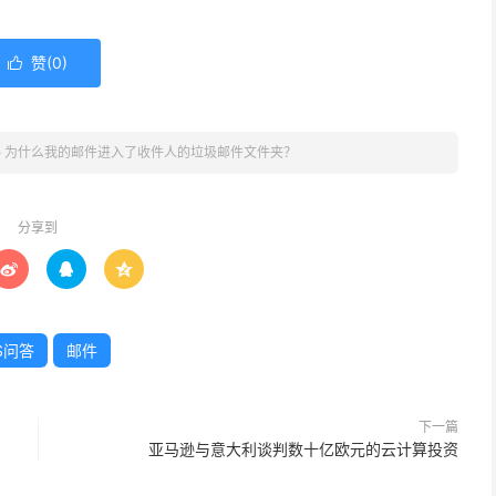
赞(
0
)

»
为什么我的邮件进入了收件人的垃圾邮件文件夹？
分享到



S问答
邮件
下一篇
亚马逊与意大利谈判数十亿欧元的云计算投资