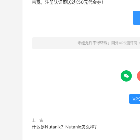
带宽，注册认证即送2张50元代金券！
未经允许不得转载；
国外VPS测评网

VP
上一篇
什么是Nutanix？Nutanix怎么样？