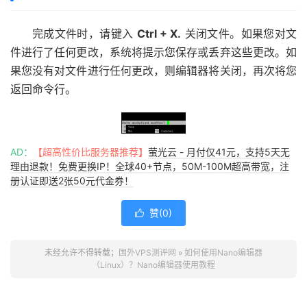
完成文件时，请键入
Ctrl + X.
关闭文件。如果您对文
件进行了任何更改，系统将提示您保存或丢弃这些更改。如
果您没有对文件进行任何更改，则编辑器将关闭，再次将您
返回命令行。
AD：
【超高性价比服务器推荐】
萤光云 - 月付仅41元，支持5天无
理由退款！免费更换IP！全球40+节点，50M-100M超高带宽，注
册认证即送2张50元代金券！
赞(
0
)

未经允许不得转载；
国外VPS测评网
»
如何使用Nano编辑器
（Linux）？Nano编辑器使用教程