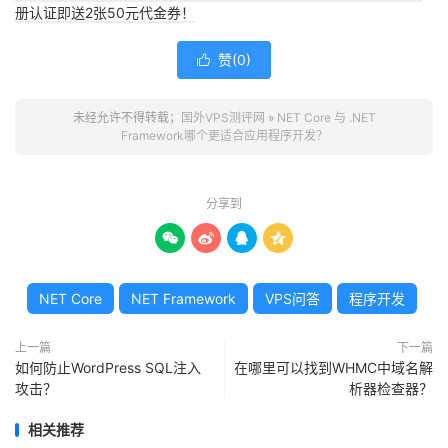
册认证即送2张50元代金券！
赞(
0
)

未经允许不得转载；
国外VPS测评网
»
NET Core 与 .NET
Framework哪个更适合应用程序开发？
分享到




NET Core
NET Framework
VPS问答
程序开发
上一篇
下一篇
如何防止WordPress SQL注入
在哪里可以找到WHMC中域名解
攻击？
析器检查器？
相关推荐