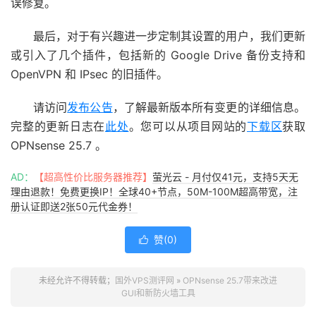
误修复。
最后，对于有兴趣进一步定制其设置的用户，我们更新
或引入了几个插件，包括新的 Google Drive 备份支持和
OpenVPN 和 IPsec 的旧插件。
请访问
发布公告
，了解最新版本所有变更的详细信息。
完整的更新日志在
此处
。您可以从项目网站的
下载区
获取
OPNsense 25.7 。
AD：
【超高性价比服务器推荐】
萤光云 - 月付仅41元，支持5天无
理由退款！免费更换IP！全球40+节点，50M-100M超高带宽，注
册认证即送2张50元代金券！
赞(
0
)

未经允许不得转载；
国外VPS测评网
»
OPNsense 25.7带来改进
GUI和新防火墙工具