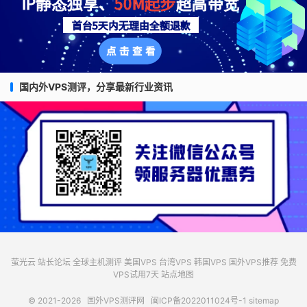
国内外VPS测评，分享最新行业资讯
萤光云
站长论坛
全球主机测评
美国VPS
台湾VPS
韩国VPS
国外VPS推荐
免费
VPS试用7天
站点地图
© 2021-2026
国外VPS测评网
闽ICP备2022011024号-1
sitemap