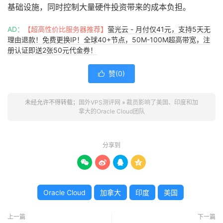
基础设施，同时控制大量硬件投资带来的成本负担。
AD：
【超高性价比服务器推荐】
萤光云 - 月付仅41元，支持5天无
理由退款！免费更换IP！全球40+节点，50M-100M超高带宽，注
册认证即送2张50元代金券！
赞(
0
)

未经允许不得转载；
国外VPS测评网
»
裁员影响了美国、印度和加
拿大的Oracle Cloud团队
分享到




Oracle Cloud
加拿大
印度
美国
上一篇
下一篇