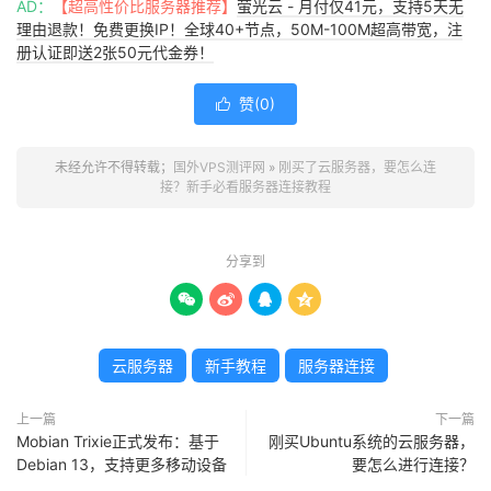
AD：
【超高性价比服务器推荐】
萤光云 - 月付仅41元，支持5天无
理由退款！免费更换IP！全球40+节点，50M-100M超高带宽，注
册认证即送2张50元代金券！
赞(
0
)

未经允许不得转载；
国外VPS测评网
»
刚买了云服务器，要怎么连
接？新手必看服务器连接教程
分享到




云服务器
新手教程
服务器连接
上一篇
下一篇
Mobian Trixie正式发布：基于
刚买Ubuntu系统的云服务器，
Debian 13，支持更多移动设备
要怎么进行连接？