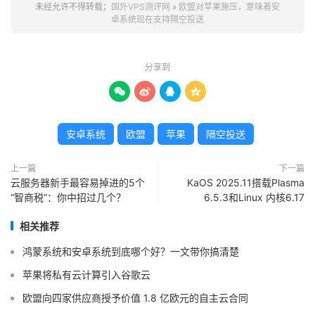
未经允许不得转载；
国外VPS测评网
»
欧盟对苹果施压，意味着安
卓系统现在支持隔空投送
分享到




安卓系统
欧盟
苹果
隔空投送
上一篇
下一篇
云服务器新手最容易掉进的5个
KaOS 2025.11搭载Plasma
“智商税”：你中招过几个？
6.5.3和Linux 内核6.17
相关推荐
鸿蒙系统和安卓系统到底哪个好？一文带你搞清楚
苹果将​​私有云计算引入谷歌云
欧盟向四家供应商授予价值 1.8 亿欧元的自主云合同