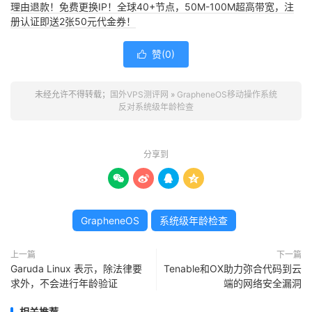
理由退款！免费更换IP！全球40+节点，50M-100M超高带宽，注
册认证即送2张50元代金券！
赞(
0
)

未经允许不得转载；
国外VPS测评网
»
GrapheneOS移动操作系统
反对系统级年龄检查
分享到




GrapheneOS
系统级年龄检查
上一篇
下一篇
Garuda Linux 表示，除法律要
Tenable和OX助力弥合代码到云
求外，不会进行年龄验证
端的网络安全漏洞
相关推荐