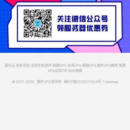
萤光云
站长论坛
全球主机测评
美国VPS
台湾VPS
韩国VPS
国外VPS推荐
免费
VPS试用7天
站点地图
© 2021-2026
国外VPS测评网
闽ICP备2022011024号-1
sitemap