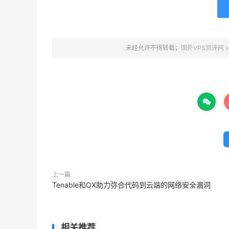
未经允许不得转载；
国外VPS测评网

上一篇
Tenable和OX助力弥合代码到云端的网络安全漏洞
相关推荐