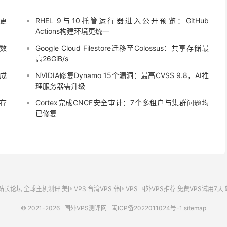
题更
RHEL 9与10托管运行器进入公开预览：GitHub
Actions构建环境更统一
业数
Google Cloud Filestore迁移至Colossus：共享存储最
高26GiB/s
n成
NVIDIA修复Dynamo 15个漏洞：最高CVSS 9.8，AI推
理服务器需升级
器存
Cortex完成CNCF安全审计：7个多租户与集群问题均
已修复
站长论坛
全球主机测评
美国VPS
台湾VPS
韩国VPS
国外VPS推荐
免费VPS试用7天
© 2021-2026
国外VPS测评网
闽ICP备2022011024号-1
sitemap