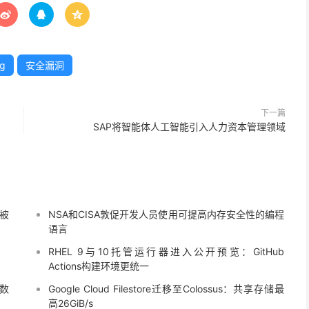



rg
安全漏洞
下一篇
SAP将智能体人工智能引入人力资本管理领域
w被
NSA和CISA敦促开发人员使用可提高内存安全性的编程
语言
RHEL 9与10托管运行器进入公开预览：GitHub
Actions构建环境更统一
业数
Google Cloud Filestore迁移至Colossus：共享存储最
高26GiB/s