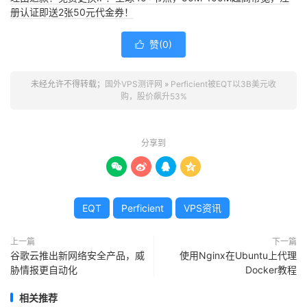
册认证即送2张50元代金券！
赞(
0
)

未经允许不得转载；
国外VPS测评网
»
Perficient被EQT以3B美元收
购，股价飙升53%
分享到




EQT
Perficient
VPS资讯
上一篇
下一篇
谷歌云推出新网络安全产品，威
使用Nginx在Ubuntu上代理
胁情报更自动化
Docker教程
相关推荐