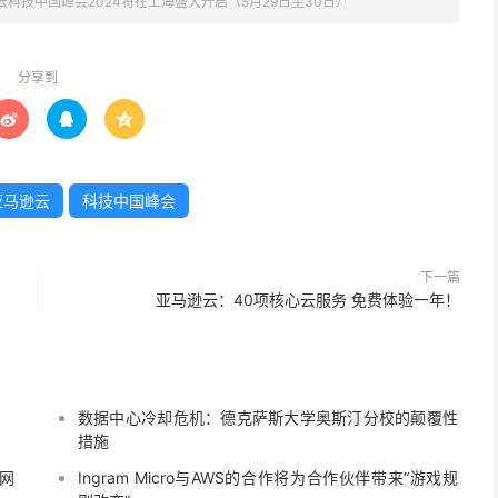
云科技中国峰会2024将在上海盛大开启（5月29日至30日）
分享到



亚马逊云
科技中国峰会
下一篇
亚马逊云：40项核心云服务 免费体验一年！
数据中心冷却危机：德克萨斯大学奥斯汀分校的颠覆性
措施
、网
Ingram Micro与AWS的合作将为合作伙伴带来“游戏规