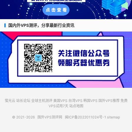
国内外VPS测评，分享最新行业资讯
萤光云
站长论坛
全球主机测评
美国VPS
台湾VPS
韩国VPS
国外VPS推荐
免费
VPS试用7天
站点地图
© 2021-2026
国外VPS测评网
闽ICP备2022011024号-1
sitemap