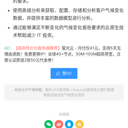
的要求。
使用高级分析来获取、配置、存储和分析客户气候变化
数据，并提供丰富的数据模型进行分析。
通过能够满足不断变化的气候变化报告要求的云原生技
术帮助减少 IT 投资。
AD：
【超高性价比服务器推荐】
萤光云 - 月付仅41元，支持5天无
理由退款！免费更换IP！全球40+节点，50M-100M超高带宽，注
册认证即送2张50元代金券！
赞(
0
)

未经允许不得转载；
国外VPS测评网
»
Oracle云服务助力银行管理
跨投资组合的气候变化风险
分享到



