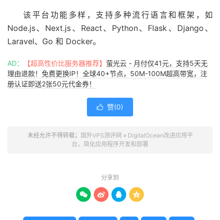
该平台功能多样，支持多种流行语言和框架，如
Node.js、Next.js、React、
Python
、Flask、Django、
Laravel、Go 和 Docker。
AD：
【超高性价比服务器推荐】
萤光云 - 月付仅41元，支持5天无
理由退款！免费更换IP！全球40+节点，50M-100M超高带宽，注
册认证即送2张50元代金券！
赞(
0
)

未经允许不得转载；
国外VPS测评网
»
DigitalOcean改进应用平
台，简化应用程序开发和部署
分享到



