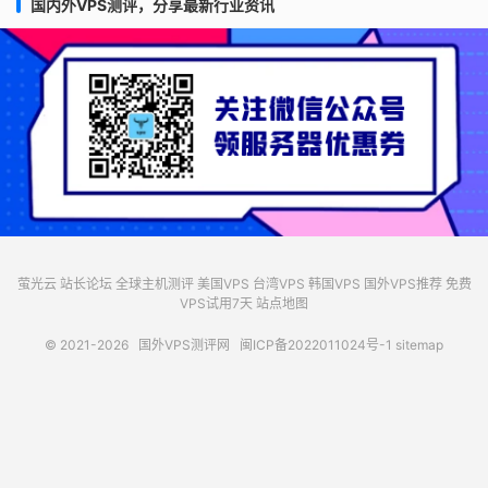
国内外VPS测评，分享最新行业资讯
萤光云
站长论坛
全球主机测评
美国VPS
台湾VPS
韩国VPS
国外VPS推荐
免费
VPS试用7天
站点地图
© 2021-2026
国外VPS测评网
闽ICP备2022011024号-1
sitemap