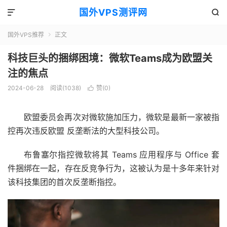
国外VPS测评网


国外VPS推荐
正文

科技巨头的捆绑困境：微软Teams成为欧盟关
注的焦点
2024-06-28
阅读(1038)
赞(
0
)

欧盟委员会再次对微软施加压力，微软是最新一家被指
控再次违反欧盟
反垄断法
的大型科技公司。
布鲁塞尔指控微软将其 Teams 应用程序与 Office 套
件捆绑在一起，存在反竞争行为，这被认为是十多年来针对
该科技集团的首次反垄断指控。