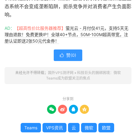
态系统不会变成垄断陷阱，扼杀竞争并对消费者产生负面影
响。
AD：
【超高性价比服务器推荐】
萤光云 - 月付仅41元，支持5天无
理由退款！免费更换IP！全球40+节点，50M-100M超高带宽，注
册认证即送2张50元代金券！
赞(
0
)

未经允许不得转载；
国外VPS测评网
»
科技巨头的捆绑困境：微软
Teams成为欧盟关注的焦点
分享到




Teams
VPS资讯
云
微软
欧盟