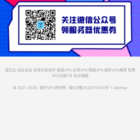
萤光云
站长论坛
全球主机测评
美国VPS
台湾VPS
韩国VPS
国外VPS推荐
免费
VPS试用7天
站点地图
© 2021-2026
国外VPS测评网
闽ICP备2022011024号-1
sitemap