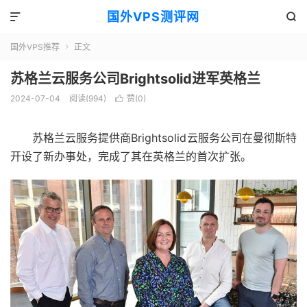
国外VPS测评网


国外VPS推荐
正文

苏格兰云服务公司Brightsolid进军英格兰
2024-07-04
阅读(994)
赞(
0
)

苏格兰云服务提供商Brightsolid云服务公司在曼彻斯特
开设了新办事处，完成了其在英格兰的首次扩张。