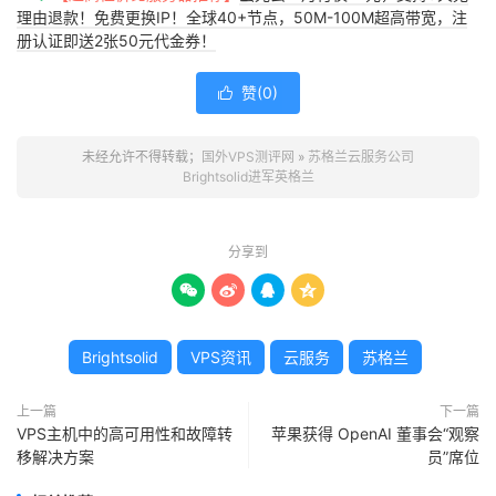
理由退款！免费更换IP！全球40+节点，50M-100M超高带宽，注
册认证即送2张50元代金券！
赞(
0
)

未经允许不得转载；
国外VPS测评网
»
苏格兰云服务公司
Brightsolid进军英格兰
分享到




Brightsolid
VPS资讯
云服务
苏格兰
上一篇
下一篇
VPS主机中的高可用性和故障转
苹果获得 OpenAI 董事会“观察
移解决方案
员”席位