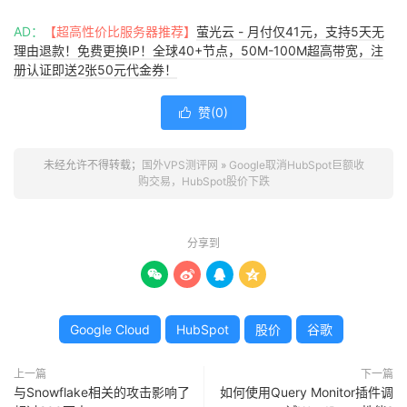
AD：
【超高性价比服务器推荐】
萤光云 - 月付仅41元，支持5天无
理由退款！免费更换IP！全球40+节点，50M-100M超高带宽，注
册认证即送2张50元代金券！
赞(
0
)

未经允许不得转载；
国外VPS测评网
»
Google取消HubSpot巨额收
购交易，HubSpot股价下跌
分享到




Google Cloud
HubSpot
股价
谷歌
上一篇
下一篇
与Snowflake相关的攻击影响了
如何使用Query Monitor插件调