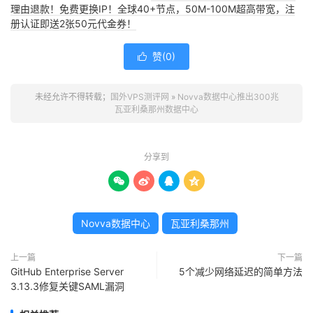
理由退款！免费更换IP！全球40+节点，50M-100M超高带宽，注
册认证即送2张50元代金券！
赞(
0
)

未经允许不得转载；
国外VPS测评网
»
Novva数据中心推出300兆
瓦亚利桑那州数据中心
分享到




Novva数据中心
瓦亚利桑那州
上一篇
下一篇
GitHub Enterprise Server
5个减少网络延迟的简单方法
3.13.3修复关键SAML漏洞