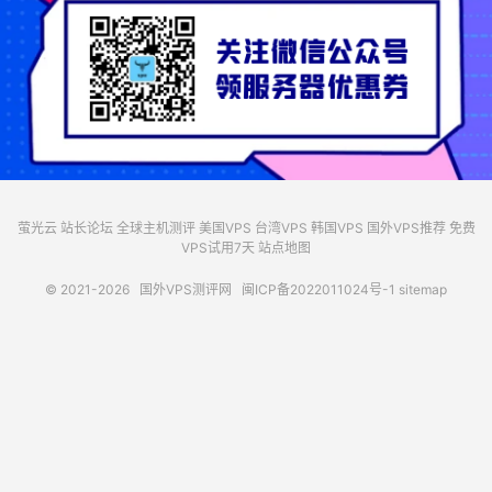
萤光云
站长论坛
全球主机测评
美国VPS
台湾VPS
韩国VPS
国外VPS推荐
免费
VPS试用7天
站点地图
© 2021-2026
国外VPS测评网
闽ICP备2022011024号-1
sitemap