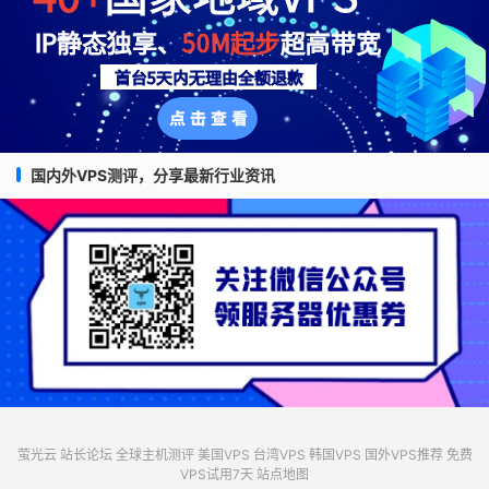
国内外VPS测评，分享最新行业资讯
萤光云
站长论坛
全球主机测评
美国VPS
台湾VPS
韩国VPS
国外VPS推荐
免费
VPS试用7天
站点地图