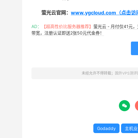
萤光云官网：
www.ygcloud.com（点击
AD：
【超高性价比服务器推荐】
萤光云 - 月付仅41元
带宽，注册认证即送2张50元代金券！
未经允许不得转载；
国外VPS测评

Godaddy
主机业