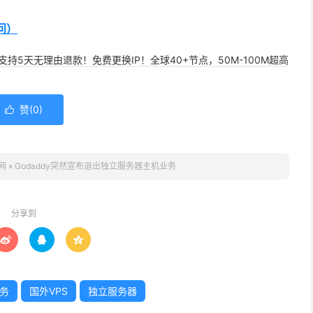
访问）
，支持5天无理由退款！免费更换IP！全球40+节点，50M-100M超高
赞(
0
)

网
»
Godaddy突然宣布退出独立服务器主机业务
分享到



务
国外VPS
独立服务器