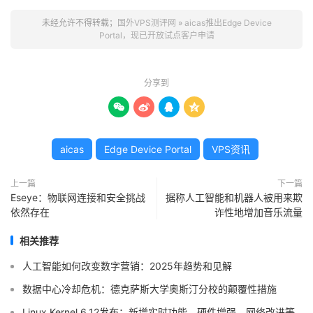
未经允许不得转载；
国外VPS测评网
»
aicas推出Edge Device
Portal，现已开放试点客户申请
分享到




aicas
Edge Device Portal
VPS资讯
上一篇
下一篇
Eseye：物联网连接和安全挑战
据称人工智能和机器人被用来欺
依然存在
诈性地增加音乐流量
相关推荐
人工智能如何改变数字营销：2025年趋势和见解
数据中心冷却危机：德克萨斯大学奥斯汀分校的颠覆性措施
Linux Kernel 6.12发布：新增实时功能、硬件增强、网络改进等