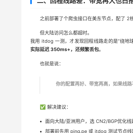
二、回程线路差：带宽再大也白
之前部署了个爬虫接口在美东节点，配了 2核4
但大陆访问怎么都超时。
我用 itdog 一测，才发现回程线路走的是“绕地
实际延迟 350ms+，还频繁丢包
。
也就是说：
你的配置再好、带宽再高，如果线路
✅ 解决建议：
面向大陆/亚洲用户，选 CN2/BGP优化线路
部署前先用 ping.pe 或 itdog 测试节点