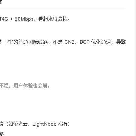
搭
G + 50Mbps，看起来很豪横。
球一圈”的普通国际线路，不是 CN2、BGP 优化通道，
导致
不稳，用户体验也会崩。
（如萤光云、LightNode 都有）
线路