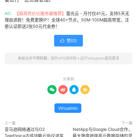
AD：
【超高性价比服务器推荐】
萤光云 - 月付仅41元，支持5天无
理由退款！免费更换IP！全球40+节点，50M-100M超高带宽，注
册认证即送2张50元代金券！
赞(
0
)

未经允许不得转载；
国外VPS测评网
»
运行Virtualmin最低要求
分享到




Virtualmin
上一篇
下一篇
亚马逊网络通过与O2
NetApp与Google Cloud合作，
Telefónica达成战略云协议进军
最大限度地提高云数据存储的灵