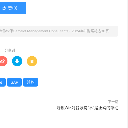
赞(
0
)

P合作伙伴Camelot Management Consultants，2024年并购案将达30宗
分享到



re
SAP
并购
下一篇
浅谈Wiz对谷歌说“不”是正确的举动