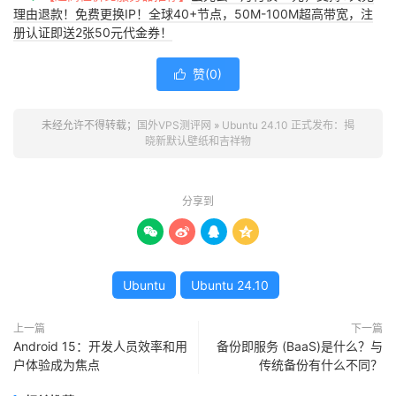
理由退款！免费更换IP！全球40+节点，50M-100M超高带宽，注
册认证即送2张50元代金券！
赞(
0
)

未经允许不得转载；
国外VPS测评网
»
Ubuntu 24.10 正式发布：揭
晓新默认壁纸和吉祥物
分享到




Ubuntu
Ubuntu 24.10
上一篇
下一篇
Android 15：开发人员效率和用
备份即服务 (BaaS)是什么？与
户体验成为焦点
传统备份有什么不同？