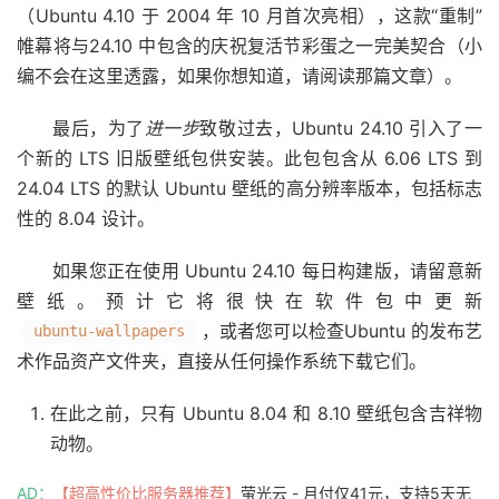
（Ubuntu 4.10 于 2004 年 10 月首次亮相），这款“重制”
帷幕将与24.10 中包含的
庆祝复活节彩蛋
之一完美契合（小
编不会在这里透露，如果你想知道，请阅读那篇文章）。
最后，为了
进一步
致敬过去，Ubuntu 24.10 引入了一
个新的 LTS 旧版壁纸包供安装。此包包含从 6.06 LTS 到
24.04 LTS 的默认 Ubuntu 壁纸的高分辨率版本，包括标志
性的 8.04 设计。
如果您正在使用 Ubuntu 24.10 每日构建版，请留意新
壁纸。预计它将很快在软件包中更新
，或者您可以检查
Ubuntu 的发布艺
ubuntu-wallpapers
术作品资产文件夹
，直接从任何操作系统下载它们。
在此之前，只有 Ubuntu 8.04 和 8.10 壁纸包含吉祥物
动物。
AD：
【超高性价比服务器推荐】
萤光云 - 月付仅41元，支持5天无