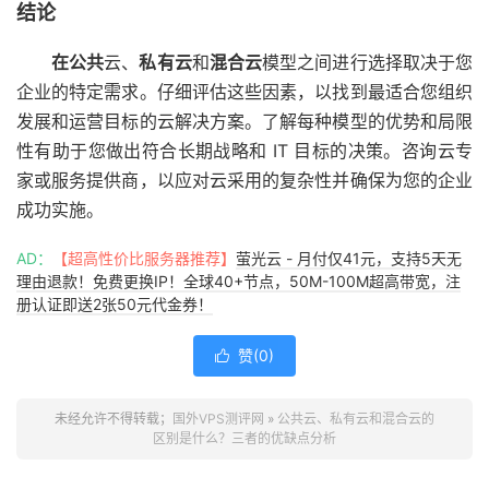
结论
在公共
云、
私有云
和
混合云
模型之间进行选择取决于您
企业的特定需求。仔细评估这些因素，以找到最适合您组织
发展和运营目标的云解决方案。了解每种模型的优势和局限
性有助于您做出符合长期战略和 IT 目标的决策。咨询云专
家或服务提供商，以应对云采用的复杂性并确保为您的企业
成功实施。
AD：
【超高性价比服务器推荐】
萤光云 - 月付仅41元，支持5天无
理由退款！免费更换IP！全球40+节点，50M-100M超高带宽，注
册认证即送2张50元代金券！
赞(
0
)

未经允许不得转载；
国外VPS测评网
»
公共云、私有云和混合云的
区别是什么？三者的优缺点分析