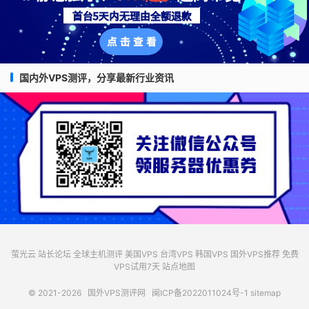
国内外VPS测评，分享最新行业资讯
萤光云
站长论坛
全球主机测评
美国VPS
台湾VPS
韩国VPS
国外VPS推荐
免费
VPS试用7天
站点地图
© 2021-2026
国外VPS测评网
闽ICP备2022011024号-1
sitemap