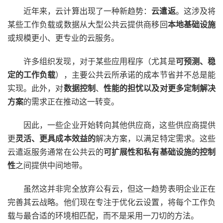
近年来，云计算出现了一种新趋势：
云遣返
。这涉及将
某些工作负载或数据从大型公共云提供商移回
本地基础设施
或规模更小、更专业的云服务。
许多组织
发现，对于某些应用程序（尤其是
可预测、稳
定的工作负载
），主要公共云所承诺的成本节省并不总是能
实现。此外，对
数据控制
、
性能的担忧以及对更多
定制解决
方案
的需求正在推动这一转变。
因此，一些企业开始转向其他供应商，这些供应商提供
更
灵活、更具成本效益的
解决方案，以满足特定需求。这些
云遣返服务
通常在公共云的
可扩展性和私有基础设施的
控制
性
之间提供中间地带。
虽然这并非完全放弃公有云，但这一趋势表明企业正在
完善其云战略。他们现在专注于优化云设置，将每个工作负
载与最合适的环境相匹配，而不是采用一刀切的方法。