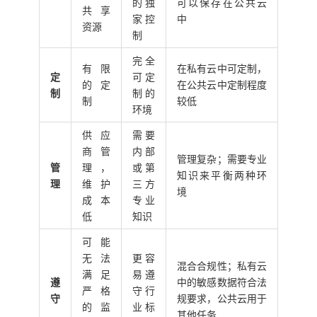
的独
可以保存在公共云
共享
家控
中
资源
制
完全
有限
在私有云中可定制，
定
可定
的定
在公共云中定制程度
制
制的
制
较低
环境
供应
需要
商管
内部
管理复杂；需要专业
管
理，
或第
知识来平衡两种环
理
维护
三方
境
成本
专业
低
知识
可能
无法
更容
混合合规性；私有云
满足
易遵
遵
中的敏感数据符合法
严格
守行
守
规要求，公共云用于
的监
业标
其他任务