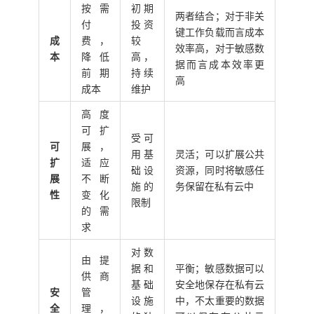
按需
初期
两者结合；对于非关
付
投资
键工作负载而言成本
成
费，
较
效率高，对于敏感数
本
降低
高，
据而言成本效率更
前期
持续
高
成本
维护
高度
可扩
受可
可
展，
用基
灵活；可以扩展公共
扩
适应
础设
资源，同时将敏感任
展
不断
施的
务保留在私有云中
性
变化
限制
的需
求
对数
由提
据和
平衡；敏感数据可以
供商
基础
安全地保存在私有云
安
管
设施
中，不太重要的数据
全
理，