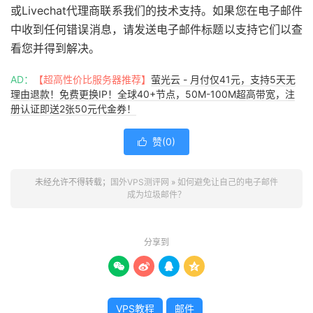
或Livechat代理商联系我们的技术支持。如果您在电子邮件
中收到任何错误消息，请发送电子邮件标题以支持它们以查
看您并得到解决。
AD：
【超高性价比服务器推荐】
萤光云 - 月付仅41元，支持5天无
理由退款！免费更换IP！全球40+节点，50M-100M超高带宽，注
册认证即送2张50元代金券！
赞(
0
)

未经允许不得转载；
国外VPS测评网
»
如何避免让自己的电子邮件
成为垃圾邮件？
分享到




VPS教程
邮件