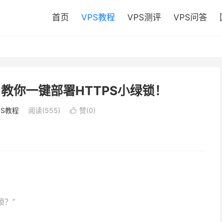
首页
VPS教程
VPS测评
VPS问答
？教你一键部署HTTPS小绿锁！
PS教程
阅读(555)
赞(
0
)

！
锁？”