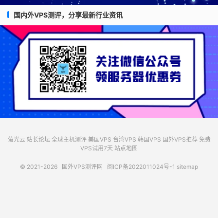
国内外VPS测评，分享最新行业资讯
萤光云
站长论坛
全球主机测评
美国VPS
台湾VPS
韩国VPS
国外VPS推荐
免费
VPS试用7天
站点地图
© 2021-2026
国外VPS测评网
闽ICP备2022011024号-1
sitemap