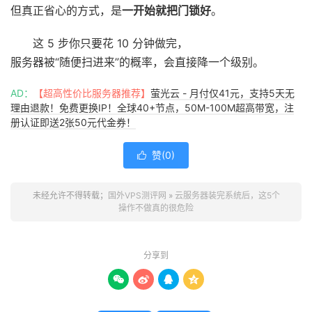
但真正省心的方式，是
一开始就把门锁好
。
这 5 步你只要花 10 分钟做完，
服务器被“随便扫进来”的概率，会直接降一个级别。
AD：
【超高性价比服务器推荐】
萤光云 - 月付仅41元，支持5天无
理由退款！免费更换IP！全球40+节点，50M-100M超高带宽，注
册认证即送2张50元代金券！
赞(
0
)

未经允许不得转载；
国外VPS测评网
»
云服务器装完系统后，这5个
操作不做真的很危险
分享到



