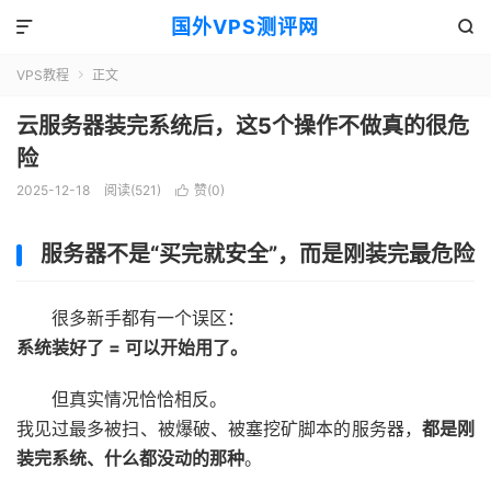
国外VPS测评网


VPS教程
正文

云服务器装完系统后，这5个操作不做真的很危
险
2025-12-18
阅读(521)
赞(
0
)

服务器不是“买完就安全”，而是刚装完最危险
很多新手都有一个误区：
系统装好了 = 可以开始用了。
但真实情况恰恰相反。
我见过最多被扫、被爆破、被塞挖矿脚本的服务器，
都是刚
装完系统、什么都没动的那种
。