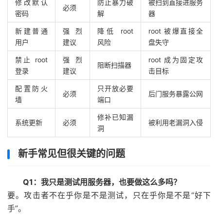
修改默认
防止暴力破
被扫到直接进服务
必须
密码
解
器
新建普通
强烈
降低 root
root 被爆直接全
用户
建议
风险
盘失守
禁止 root
强烈
root 成为固定攻
阻断扫描器
登录
建议
击目标
配置防火
只开放必要
必须
后门服务暴露公网
墙
端口
修补已知漏
系统更新
必须
被利用老漏洞入侵
洞
新手常见但很关键的问题
Q1：我只是测试用服务器，也要做这么多吗？
要。攻击者不在乎你是不是测试，只在乎你是不是“好下
手”。