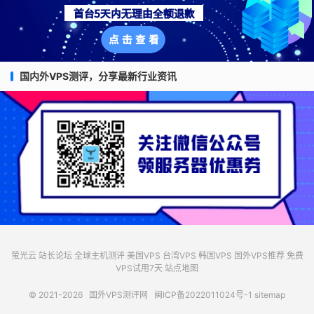
国内外VPS测评，分享最新行业资讯
萤光云
站长论坛
全球主机测评
美国VPS
台湾VPS
韩国VPS
国外VPS推荐
免费
VPS试用7天
站点地图
© 2021-2026
国外VPS测评网
闽ICP备2022011024号-1
sitemap