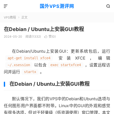
国外VPS测评网


VPS教程
正文

在Debian / Ubuntu上安装GUI教程
2024-05-20
阅读(1332)
赞(
0
)

在Debian/Ubuntu上安装GUI：更新系统包后，运行
安装XFCE，编辑
apt-get install xfce4
以包含
，设置远程访
~/.xsession
exec startxfce4
问并运行
。
startx
在Debian / Ubuntu上安装GUI教程
默认情况下，我们的VPS中的Debian和Ubuntu选项与
任何图形用户界面都不附带。Linux中的GUI的外观和感觉
有很多选项，但对于轻量级（低资源使用）窗口管理，本文