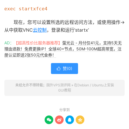
现在，您可以设置所选的远程访问方法，或使用操作->
从中获取VNC
云控制
，登录和运行’startx’
AD：
【超高性价比服务器推荐】
萤光云 - 月付仅41元，支持5天无
理由退款！免费更换IP！全球40+节点，50M-100M超高带宽，注
册认证即送2张50元代金券！
赞(
0
)

未经允许不得转载；
国外VPS测评网
»
在Debian / Ubuntu上安装
GUI教程
分享到



