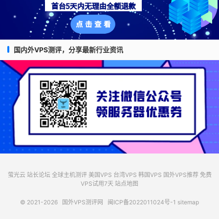
国内外VPS测评，分享最新行业资讯
萤光云
站长论坛
全球主机测评
美国VPS
台湾VPS
韩国VPS
国外VPS推荐
免费
VPS试用7天
站点地图
© 2021-2026
国外VPS测评网
闽ICP备2022011024号-1
sitemap