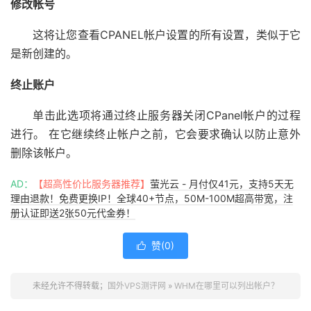
修改帐号
这将让您查看CPANEL帐户设置的所有设置，类似于它
是新创建的。
终止账户
单击此选项将通过终止服务器关闭CPanel帐户的过程
进行。 在它继续终止帐户之前，它会要求确认以防止意外
删除该帐户。
AD：
【超高性价比服务器推荐】
萤光云 - 月付仅41元，支持5天无
理由退款！免费更换IP！全球40+节点，50M-100M超高带宽，注
册认证即送2张50元代金券！
赞(
0
)

未经允许不得转载；
国外VPS测评网
»
WHM在哪里可以列出帐户？