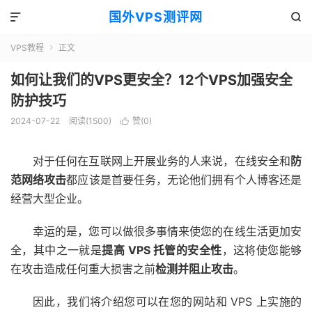
国外VPS测评网


VPS教程
正文

如何让我们的VPS更安全？12个VPS加强安全
防护技巧
2024-07-22
阅读(1500)
赞(
0
)

对于任何在互联网上开展业务的人来说，在线安全和
防
范网络攻击
都应该是首要任务，无论他们拥有个人博客还是
经营大型企业。
幸运的是，您可以做很多事情来使您的在线生活更加安
全，其中之一就是
提高 VPS 托管的安全性
，这将使您能够
在攻击造成任何重大损害之前
检测并阻止攻击
。
因此，我们将介绍您可以在您的网站和 VPS 上实施的