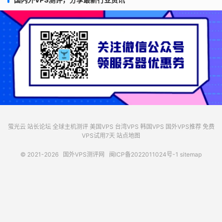
萤光云
站长论坛
全球主机测评
美国VPS
台湾VPS
韩国VPS
国外VPS推荐
免费
VPS试用7天
站点地图
© 2021-2026
国外VPS测评网
闽ICP备2022011024号-1
sitemap