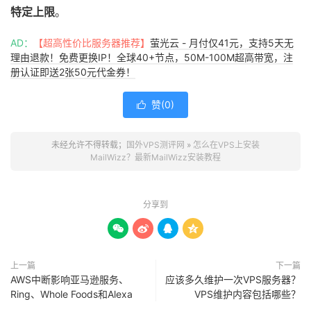
特定上限
。
AD：
【超高性价比服务器推荐】
萤光云 - 月付仅41元，支持5天无
理由退款！免费更换IP！全球40+节点，50M-100M超高带宽，注
册认证即送2张50元代金券！
赞(
0
)

未经允许不得转载；
国外VPS测评网
»
怎么在VPS上安装
MailWizz？最新MailWizz安装教程
分享到




上一篇
下一篇
AWS中断影响亚马逊服务、
应该多久维护一次VPS服务器？
Ring、Whole Foods和Alexa
VPS维护内容包括哪些？