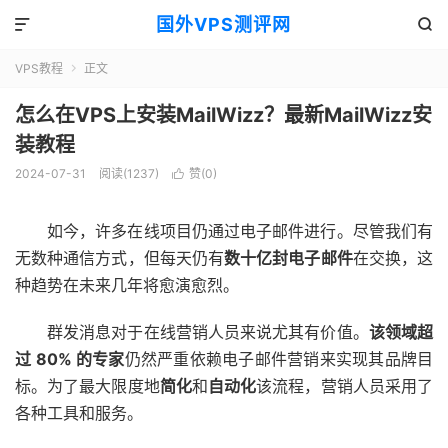
国外VPS测评网


VPS教程
正文

怎么在VPS上安装MailWizz？最新MailWizz安
装教程
2024-07-31
阅读(1237)
赞(
0
)

如今，许多在线项目仍通过电子邮件进行。尽管我们有
无数种通信方式，但每天仍有
数十亿封电子邮件
在交换，这
种趋势在未来几年将愈演愈烈。
群发消息对于在线营销人员来说尤其有价值。
该领域超
过 80% 的专家
仍然严重依赖电子邮件营销来实现其品牌目
标。为了最大限度地
简化
和
自动化
该流程，营销人员采用了
各种工具和服务。