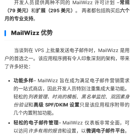
开发人员提供两种不同的 MailWizz 许可计划 –
常规
（79 美元）
和
扩展（295 美元）
。 两者都包括购买后
六个
月的专业支持
。
MailWizz 优势
当谈到在 VPS 上批量发送电子邮件时，MailWizz 是用
户的首选之一。该应用程序拥有令人印象深刻的架构，带来
了许多好处：
功能多样
– MailWizz 旨在成为满足电子邮件营销需求
的一站式商店，因此开发人员特别注重集成大量功能。
轻松的
列表管理、时尚的模板
、
黑名单监控
、
双因素身
份验证
和
高级 SPF/DKIM 设置
只是该应用程序附带的
几个内置附加功能。
轻松的电子邮件管理
– MailWizz 仪表板非常全面，可
以访问
许多有用的报告
和设置，以
微调电子邮件平台
。