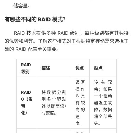
储容量。
有哪些不同的 RAID 模式？
RAID 技术提供多种 RAID 级别，每种级别都有其独特
的优势和利弊。了解这些模式对于根据特定存储需求选择正
确的 RAID 配置至关重要。
RAID
描述
优点
缺点
级别
读写
没有冗
操作
余；如果
RAID
将数据分割
均具
一个驱动
0（条
到多个驱动
有较
器发生故
带
器以提高读/
高的
障，数据
化）
写速度。
速
将全部丢
度。
失。