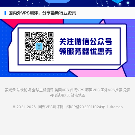
国内外VPS测评，分享最新行业资讯
萤光云
站长论坛
全球主机测评
美国VPS
台湾VPS
韩国VPS
国外VPS推荐
免费
VPS试用7天
站点地图
© 2021-2026
国外VPS测评网
闽ICP备2022011024号-1
sitemap