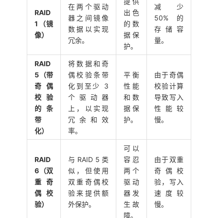
提供
在两个驱动
减少
RAID
出色
器之间镜像
50% 的
1（镜
的数
数据以实现
存储容
像）
据保
冗余。
量。
护。
RAID
将数据和奇
5（带
偶校验条带
平衡
由于奇偶
奇偶
化到至少 3
性能
校验计算
校验
个驱动器
和数
导致写入
的条
上，以实现
据保
性能较
带
冗余和效
护。
慢。
化）
率。
可以
RAID
与 RAID 5 类
容忍
由于双重
6（双
似，但使用
两个
奇偶校
重奇
双重奇偶校
驱动
验，写入
偶校
验来提供额
器发
速度较
验）
外保护。
生故
慢。
障。