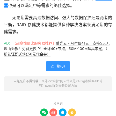
器
也是可以
满足中等需求的绝佳选择。
无论您需要高速数据访问、强大的数据保护还是两者的
平衡，RAID 存储技术都能提供多种解决方案来满足您的存
储需求。
AD：
【超高性价比服务器推荐】
萤光云 - 月付仅41元，支持5天无
理由退款！免费更换IP！全球40+节点，50M-100M超高带宽，注
册认证即送2张50元代金券！
赞(
0
)

未经允许不得转载；
国外VPS测评网
»
什么是RAID存储和RAID阵
列？RAID阵列最新设置方法
分享到



