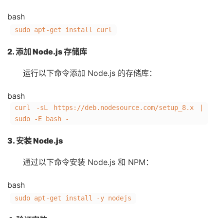
bash
sudo apt-get install curl
2. 添加 Node.js 存储库
运行以下命令添加 Node.js 的存储库：
bash
curl -sL https://deb.nodesource.com/setup_8.x |
sudo -E bash -
3. 安装 Node.js
通过以下命令安装 Node.js 和 NPM：
bash
sudo apt-get install -y nodejs