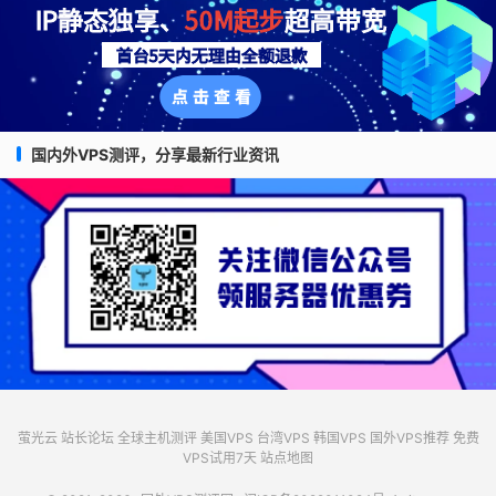
国内外VPS测评，分享最新行业资讯
萤光云
站长论坛
全球主机测评
美国VPS
台湾VPS
韩国VPS
国外VPS推荐
免费
VPS试用7天
站点地图